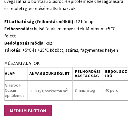
üvegszálháló borítású Glasroc H építőlemezek hézagolására
és felületi glettelésére alkalmazzuk.
Eltarthatóság (felbontás nélkül):
12 hónap
Felhasználás:
belső falak, mennyezetek. Minimum +5 °C
felett
Bedolgozás módja:
kézi
Tárolás:
+5°C és +25°C között, száraz, fagymentes helyen
MŰSZAKI ADATOK
FELHORDÁSI
BEDOLGOZ
ALAP
ANYAGSZÜKSÉGLET
VASTAGSÁG
IDŐ
Glasroc H
2
Ocean
3 mm/réteg
40 perc
0,3 kg/gipszkarton m
építőlemez
MEDIUM BUTTON