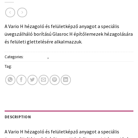
A Vario H hézagoló és felületképző anyagot a speciális
üvegszálháló borítású Glasroc H építőlemezek hézagolására
és felületi glettelésére alkalmazzuk.
Categories:
Építőanyagok
,
Glettek, gipszek
Tag:
Rigips
DESCRIPTION
A Vario H hézagoló és felületképző anyagot a speciális