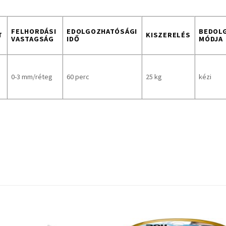
FELHORDÁSI
EDOLGOZHATÓSÁGI
BEDOL
T
KISZERELÉS
VASTAGSÁG
IDŐ
MÓDJA
0-3 mm/réteg
60 perc
25 kg
kézi