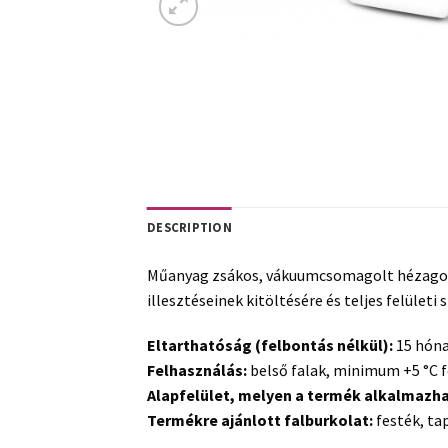
DESCRIPTION
Műanyag zsákos, vákuumcsomagolt hézagoló
illesztéseinek kitöltésére és teljes felületi
Eltarthatóság (felbontás nélkül):
15 hón
Felhasználás:
belső falak, minimum +5 °C f
Alapfelület, melyen a termék alkalmazh
Termékre ajánlott falburkolat:
festék, ta