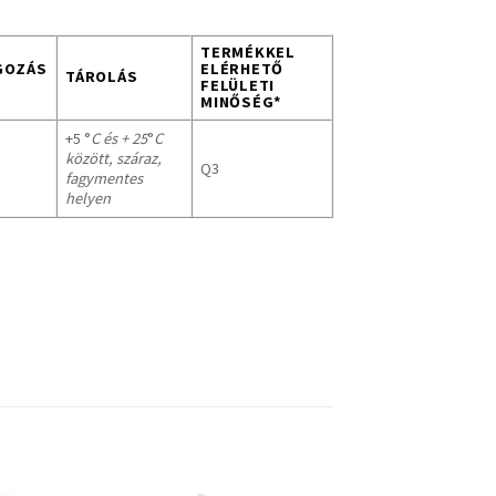
TERMÉKKEL
GOZÁS
ELÉRHETŐ
TÁROLÁS
FELÜLETI
MINŐSÉG*
+5 °
C és + 25
°
C
között, száraz,
Q3
fagymentes
helyen