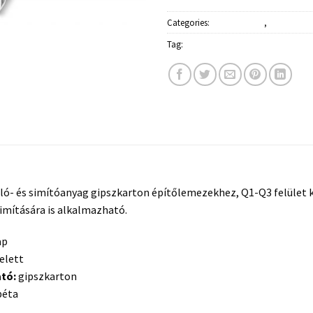
Categories:
Építőanyagok
,
Glettek, gip
Tag:
Rigips
- és simítóanyag gipszkarton építőlemezekhez, Q1-Q3 felület 
 simítására is alkalmazható.
ap
elett
ató:
gipszkarton
péta