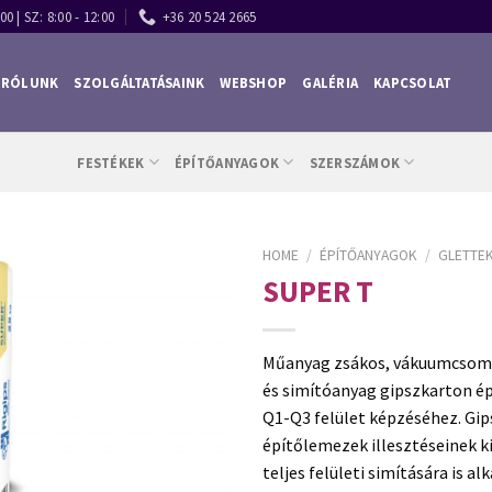
00 | SZ: 8:00 - 12:00
+36 20 524 2665
RÓLUNK
SZOLGÁLTATÁSAINK
WEBSHOP
GALÉRIA
KAPCSOLAT
FESTÉKEK
ÉPÍTŐANYAGOK
SZERSZÁMOK
HOME
/
ÉPÍTŐANYAGOK
/
GLETTEK
SUPER T
Műanyag zsákos, vákuumcsom
és simítóanyag gipszkarton é
Q1-Q3 felület képzéséhez. Gi
építőlemezek illesztéseinek k
teljes felületi simítására is a