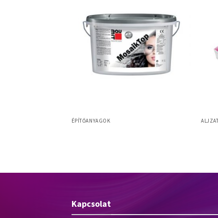
ÉPÍTŐANYAGOK
ALJZA
Baumit MosaikTop lábazati díszítő
asztó 25kg 48/rkl
Baumi
vakolat
Kapcsolat