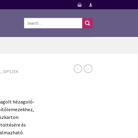
Search
for:
, GIPSZEK
agolt hézagoló-
pítőlemezekhez,
pszkarton
itöltésére és
lkalmazható.