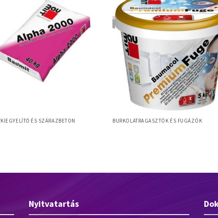
TKIEGYELÍTŐ ÉS SZÁRAZBETON
BURKOLATRAGASZTÓK ÉS FUGÁZÓK
Baumit Baumacol PremiumFuge pré
t Alpha 2000
fugázó
Nyitvatartás
Do