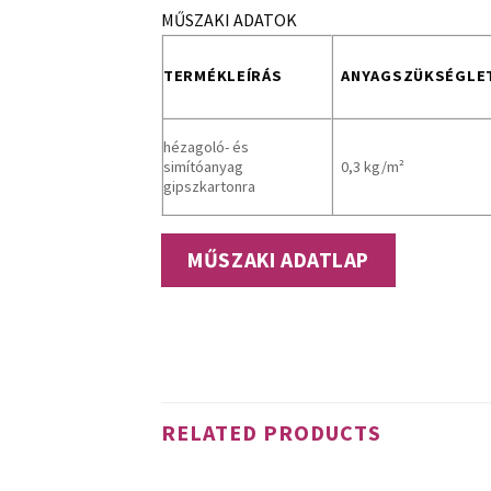
MŰSZAKI ADATOK
TERMÉKLEÍRÁS
ANYAGSZÜKSÉGLE
hézagoló- és
simítóanyag
0,3 kg/m²
gipszkartonra
MŰSZAKI ADATLAP
RELATED PRODUCTS