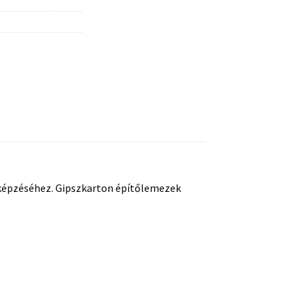
szek
képzéséhez. Gipszkarton építőlemezek