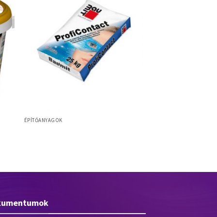
ÉPÍTŐANYAGOK
mium
Baumit ProfiContact ragasztótapasz
ásványi, EPS és XPS lemezek
ragasztásához – 25 kg
kumentumok