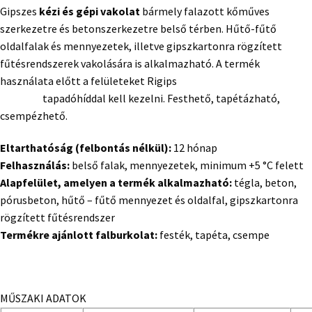
Gipszes
kézi és gépi vakolat
bármely falazott kőműves
szerkezetre és betonszerkezetre belső térben. Hűtő-fűtő
oldalfalak és mennyezetek, illetve gipszkartonra rögzített
fűtésrendszerek vakolására is alkalmazható. A termék
használata előtt a felületeket Rigips
Rikombi
Kontakt
tapadóhíddal kell kezelni. Festhető, tapétázható,
csempézhető.
Eltarthatóság (felbontás nélkül):
12 hónap
Felhasználás:
belső falak, mennyezetek, minimum +5 °C felett
Alapfelület, amelyen a termék alkalmazható:
tégla, beton,
pórusbeton, hűtő – fűtő mennyezet és oldalfal, gipszkartonra
rögzített fűtésrendszer
Termékre ajánlott falburkolat:
festék, tapéta, csempe
MŰSZAKI ADATOK