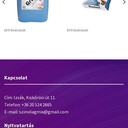
ÉPÍTŐANYAGOK
ÉPÍTŐANYAGOK
Baumit Baumacol Protect –
Baumit Grund diszperziós alapozó
kenhető, nedvesség elleni
szigetelés – 18 kg
Kapcsolat
Cím: Izsák, Kiskőrösi út 11.
Telefon: +36 20 524 2665
E-mail: szinvilagmix@gmail.com
Nyitvatartás