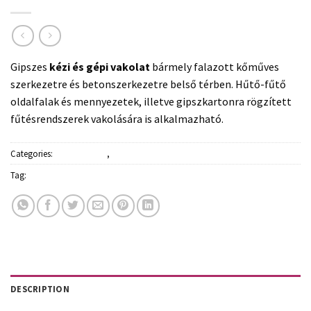
Gipszes
kézi és gépi vakolat
bármely falazott kőműves
szerkezetre és betonszerkezetre belső térben. Hűtő-fűtő
oldalfalak és mennyezetek, illetve gipszkartonra rögzített
fűtésrendszerek vakolására is alkalmazható.
Categories:
Építőanyagok
,
Kültéri vakolat
Tag:
Rigips
DESCRIPTION