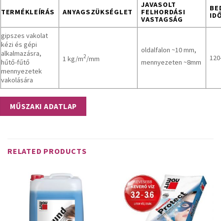
JAVASOLT
BE
TERMÉKLEÍRÁS
ANYAGSZÜKSÉGLET
FELHORDÁSI
ID
VASTAGSÁG
gipszes vakolat
kézi és gépi
oldalfalon ~10 mm,
alkalmazásra,
2
120
1 kg/m
/mm
hűtő-fűtő
mennyezeten ~8mm
mennyezetek
vakolására
MŰSZAKI ADATLAP
RELATED PRODUCTS