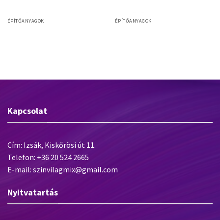
ÉPÍTŐANYAGOK
ÉPÍTŐANYAGOK
Baumit ProfiContact
Baumit DuoTop
ragasztótapasz ásványi, EPS és
XPS lemezek ragasztásához – 25
kg
Kapcsolat
Cím: Izsák, Kiskőrösi út 11.
Telefon: +36 20 524 2665
E-mail: szinvilagmix@gmail.com
Nyitvatartás