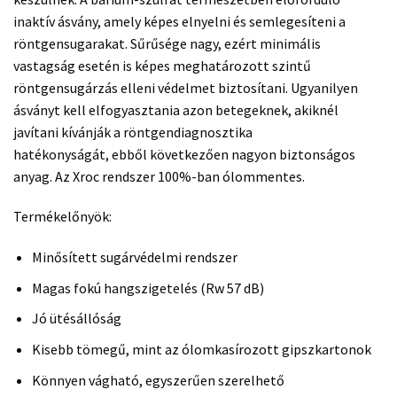
inaktív ásvány, amely képes elnyelni és semlegesíteni a
röntgensugarakat. Sűrűsége nagy, ezért minimális
vastagság esetén is képes meghatározott szintű
röntgensugárzás elleni védelmet biztosítani. Ugyanilyen
ásványt kell elfogyasztania azon betegeknek, akiknél
javítani kívánják a röntgendiagnosztika
hatékonyságát, ebből következően nagyon biztonságos
anyag. Az Xroc rendszer 100%-ban ólommentes.
Termékelőnyök:
Minősített sugárvédelmi rendszer
Magas fokú hangszigetelés (Rw 57 dB)
Jó ütésállóság
Kisebb tömegű, mint az ólomkasírozott gipszkartonok
Könnyen vágható, egyszerűen szerelhető