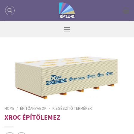
Skip
to
content
HOME
/
ÉPÍTŐANYAGOK
/
KIEGÉSZÍTŐ TERMÉKEK
XROC ÉPÍTŐLEMEZ