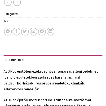
Categories:
Építőanyagok
,
Kiegészítő termékek
Tag:
Rigips
DESCRIPTION
Az XRoc építőlemezeket röntgensugárzás elleni védelmet
igénylő épületekben szükséges használni, mint
például:
kórházak, fogorvosi rendelők, klinikák,
állatorvosi rendelők.
Az XRoc építőlemezek bárium-szulfát alkalmazásával
készülnek. A bárium-szulfát természetben előforduló