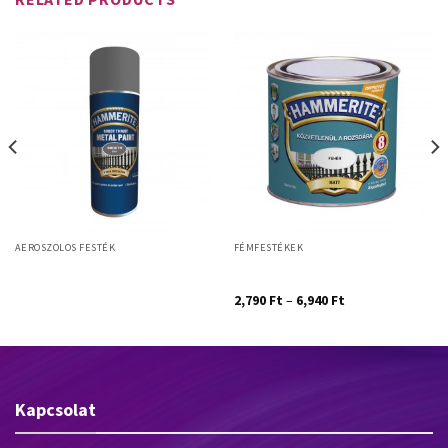
AEROSZOLOS FESTÉK
FÉMFESTÉKEK
Hammerite Közvetlenül a rozsdára
Hammerite Közvetlenül a rozsdára
– spray
– matt
2,790
Ft
–
6,940
Ft
Kapcsolat