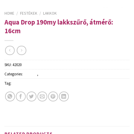
HOME
/
FESTÉKEK
/
LAKKOK
Aqua Drop 190my lakkszűrő, átmérő:
16cm
SKU:
42020
Categories:
Festékek
,
Lakkok
Tag:
Schuller
RELATED PRODUCTS