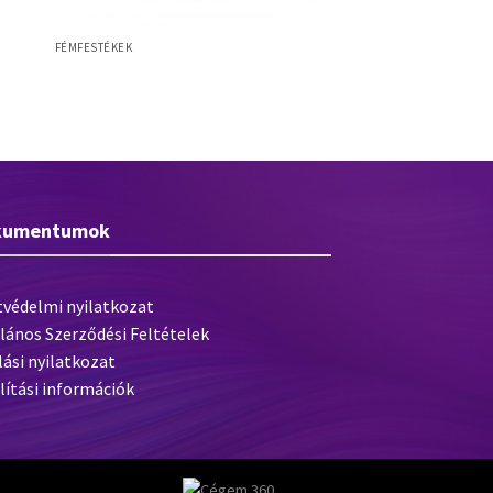
FÉMFESTÉKEK
Hammerite Speciális fémfesték bázis
kumentumok
tvédelmi nyilatkozat
lános Szerződési Feltételek
lási nyilatkozat
lítási információk