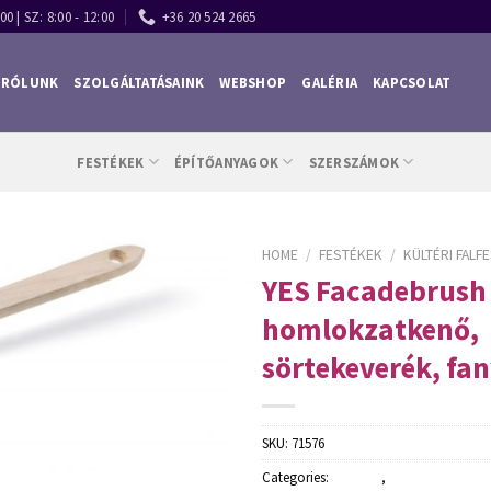
00 | SZ: 8:00 - 12:00
+36 20 524 2665
RÓLUNK
SZOLGÁLTATÁSAINK
WEBSHOP
GALÉRIA
KAPCSOLAT
FESTÉKEK
ÉPÍTŐANYAGOK
SZERSZÁMOK
HOME
/
FESTÉKEK
/
KÜLTÉRI FALF
YES Facadebrush
homlokzatkenő,
sörtekeverék, fan
SKU:
71576
Categories:
Festékek
,
Kültéri falfestékek