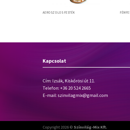
AEROSZOLOS FESTÉK
FÉMFE
Stop
Hammerite Rozsdagátló Spray Barna
Hamme
Kapcsolat
Cím: Izsák, Kiskőrösi út 11.
Telefon: +36 20 524 2665
E-mail:
szinvilagmix@gmail.com
Copyright 2026 ©
Színvilág-Mix Kft.