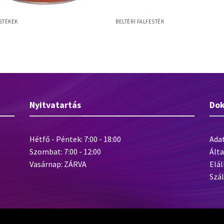
STÉKEK
BELTÉRI FALFESTÉK
rite Rozsdagátló
Baumit Divina Latex
Nyitvatartás
Do
Hétfő - Péntek: 7:00 - 18:00
Ada
Szombat: 7:00 - 12:00
Álta
Vasárnap: ZÁRVA
Elál
Szál