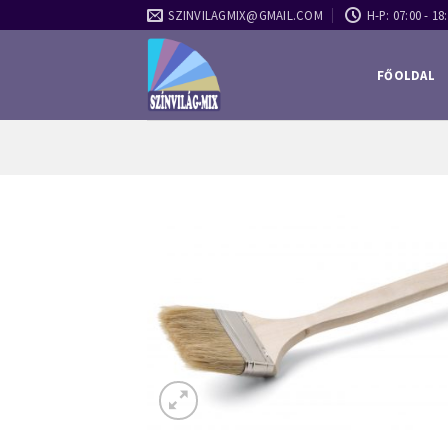
Skip
SZINVILAGMIX@GMAIL.COM
H-P: 07:00 - 18:
to
content
FŐOLDAL