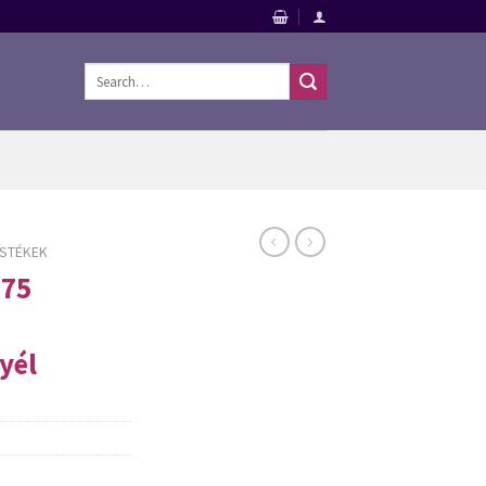
Search
for:
ESTÉKEK
 75
yél