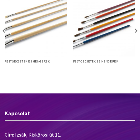
FESTŐECSETEK ÉS HENGEREK
FESTŐECSETEK ÉS HENGEREK
5 Gussow L SET gussow ecset
6 Atelier school SET iskolaecset
szett, hosszú fanyél, 5db-os
szett, 6db-os (1,2,3,4,5,6)
(6,8,12,14,20)
Kapcsolat
Cím: Izsák, Kiskőrösi út 11.