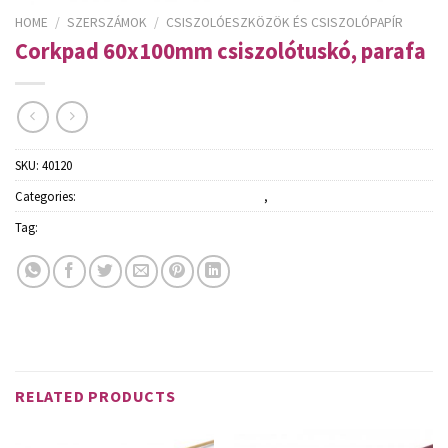
HOME
/
SZERSZÁMOK
/
CSISZOLÓESZKÖZÖK ÉS CSISZOLÓPAPÍR
Corkpad 60x100mm csiszolótuskó, parafa
SKU:
40120
Categories:
Csiszolóeszközök és csiszolópapír
,
Szerszámok
Tag:
Schuller
RELATED PRODUCTS