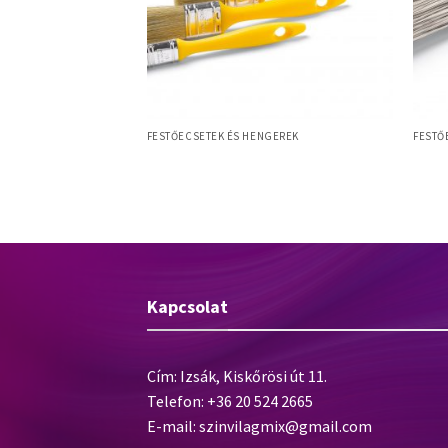
NGEREK
FESTŐECSETEK ÉS HENGEREK
FESTŐ
secset, kevert
5 Mercato M SET laposecset szett 5db-
Allri
 nyél, monoblokk
os (20,30,40,50,60mm) – sárga
sörte
Kapcsolat
Cím: Izsák, Kiskőrösi út 11.
Telefon: +36 20 524 2665
E-mail:
szinvilagmix@gmail.com