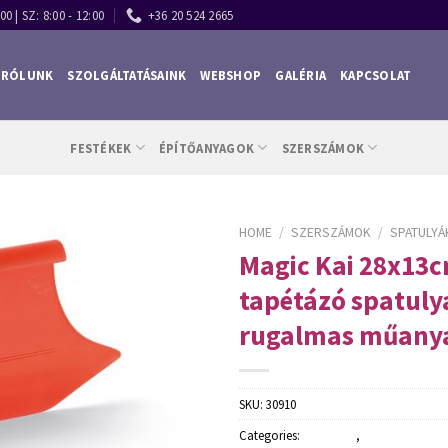
00 | SZ: 8:00 - 12:00
+36 20 524 2665
RÓLUNK
SZOLGÁLTATÁSAINK
WEBSHOP
GALÉRIA
KAPCSOLAT
FESTÉKEK
ÉPÍTŐANYAGOK
SZERSZÁMOK
HOME
/
SZERSZÁMOK
/
SPATULYÁ
Magic Kai 28x13
tapétázó spatuly
rugalmas műany
SKU:
30910
Categories:
Spatulyák
,
Szerszámok