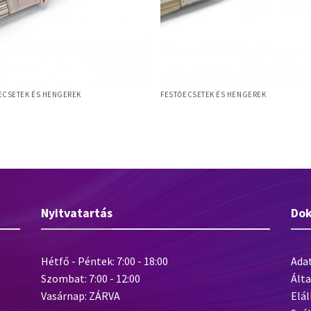
ECSETEK ÉS HENGEREK
FESTŐECSETEK ÉS HENGEREK
ght L 50 mm laposecset, szintetikus
Allround L 50mm laposecset, szinte
, 2K műanyag nyél
sörte, fanyél
Nyitvatartás
Do
Hétfő - Péntek: 7:00 - 18:00
Ada
Szombat: 7:00 - 12:00
Álta
Vasárnap: ZÁRVA
Elál