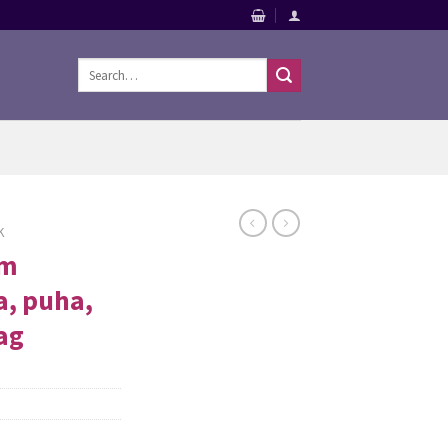
Search
for:
K
cm
a, puha,
ag