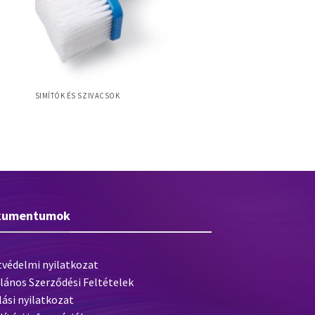
SIMÍTÓK ÉS SZIVACSOK
tikus
Myron Paste 180x80mm tapétázókefe,
Myhalon sörte, műanyag test
kumentumok
tvédelmi nyilatkozat
lános Szerződési Feltételek
lási nyilatkozat