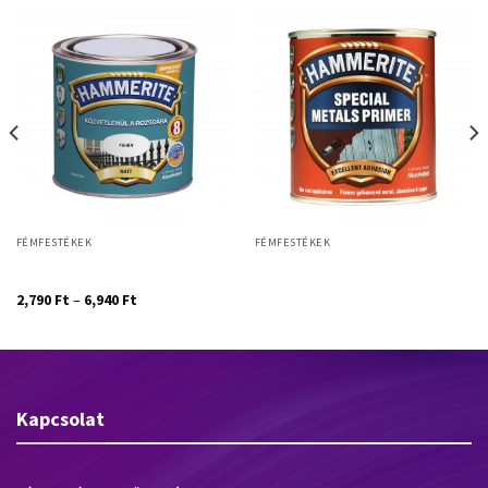
FÉMFESTÉKEK
FÉMFESTÉKEK
Hammerite Közvetlenül a rozsdára
Hammerite Speciális fémalapozó
– matt
0,5l
2,790
Ft
–
6,940
Ft
Kapcsolat