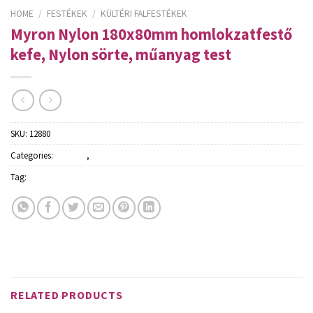
HOME
/
FESTÉKEK
/
KÜLTÉRI FALFESTÉKEK
Myron Nylon 180x80mm homlokzatfestő
kefe, Nylon sörte, műanyag test
SKU:
12880
Categories:
Festékek
,
Kültéri falfestékek
Tag:
Schuller
RELATED PRODUCTS