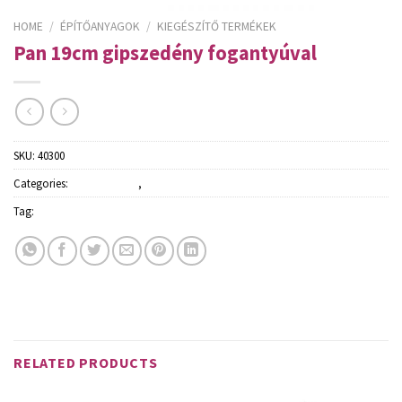
HOME
/
ÉPÍTŐANYAGOK
/
KIEGÉSZÍTŐ TERMÉKEK
Pan 19cm gipszedény fogantyúval
SKU:
40300
Categories:
Építőanyagok
,
Kiegészítő termékek
Tag:
Schuller
RELATED PRODUCTS