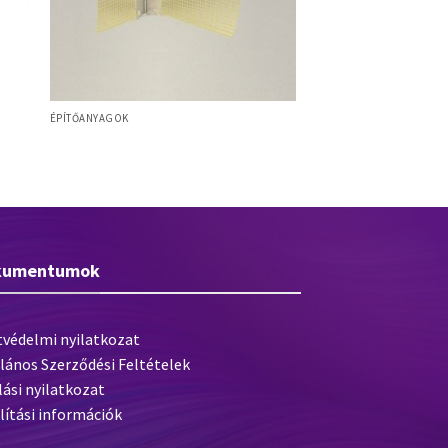
ÉPÍTŐANYAGOK
Baumit Alumínium sarokvédő szegély
üvegszövettel
kumentumok
tvédelmi nyilatkozat
lános Szerződési Feltételek
lási nyilatkozat
lítási információk