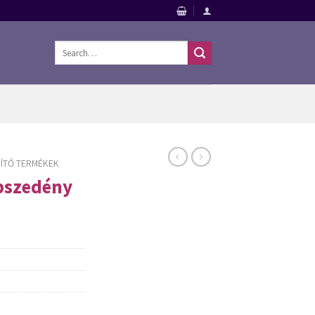
Search
for:
ZÍTŐ TERMÉKEK
pszedény
termékek