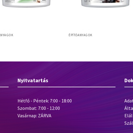
ANYAGOK
ÉPÍTŐANYAGOK
Baumit MosaikTop lábazati díszítő
t FinishExpert
vakolat
Nyitvatartás
Do
Hétfő - Péntek: 7:00 - 18:00
Ada
Szombat: 7:00 - 12:00
Álta
Vasárnap: ZÁRVA
Elál
Szál