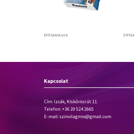
ÉPÍTŐANYAGOK
ÉPÍTŐ
flexibilis
Baumit Baumacol Protect – kenhető,
Baumi
nedvesség elleni szigetelés – 18 kg
Kapcsolat
Cím: Izsák, Kiskőrösi út 11.
Telefon: +36 20 524 2665
E-mail:
szinvilagmix@gmail.com