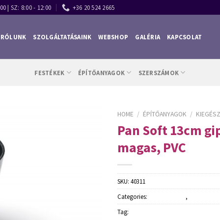
00 | SZ: 8:00 - 12:00
+36 20 524 2665
RÓLUNK
SZOLGÁLTATÁSAINK
WEBSHOP
GALÉRIA
KAPCSOLAT
FESTÉKEK
ÉPÍTŐANYAGOK
SZERSZÁMOK
HOME
/
ÉPÍTŐANYAGOK
/
KIEGÉS
Pan Soft 13cm gi
magas, PVC
SKU:
40311
Categories:
Építőanyagok
,
Kiegészítő 
Tag:
Schuller