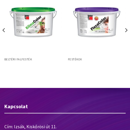
BELTÉRI FALFESTÉK
FESTÉKEK
Baumit KlimaColor
Baumit FlexaColor
Kapcsolat
Cím: Izsák, Kiskőrösi út 11.