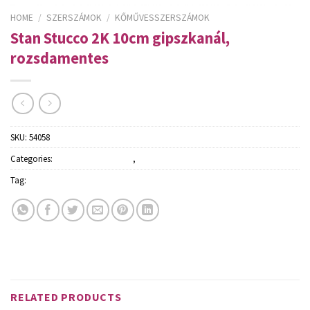
HOME
/
SZERSZÁMOK
/
KŐMŰVESSZERSZÁMOK
Stan Stucco 2K 10cm gipszkanál,
rozsdamentes
SKU:
54058
Categories:
Kőművesszerszámok
,
Szerszámok
Tag:
Schuller
RELATED PRODUCTS