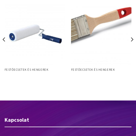
FESTŐECSETEK ÉS HENGEREK
FESTŐECSETEK ÉS HENGEREK
Allround L 50mm laposecset,
Henger
szintetikus sörte, fanyél
Kapcsolat