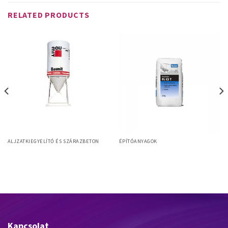
RELATED PRODUCTS
ALJZATKIEGYELÍTŐ ÉS SZÁRAZBETON
ÉPÍTŐANYAGOK
Baufest FL Flex C2T ragasztó 25Kg
Baumit Alpha 3000
48/rkl
Kapcsolat