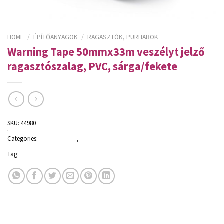
HOME
/
ÉPÍTŐANYAGOK
/
RAGASZTÓK, PURHABOK
Warning Tape 50mmx33m veszélyt jelző
ragasztószalag, PVC, sárga/fekete
SKU:
44980
Categories:
Építőanyagok
,
Ragasztók, purhabok
Tag:
Schuller