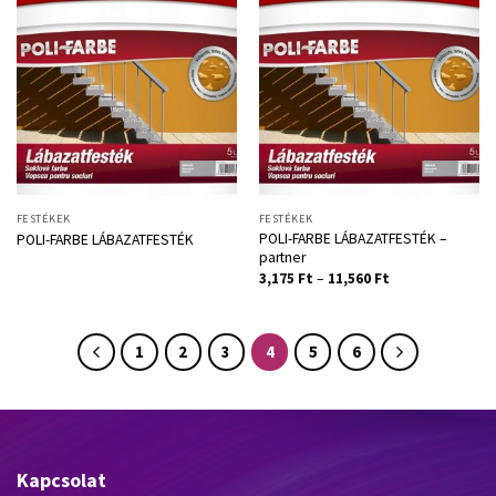
FESTÉKEK
FESTÉKEK
POLI-FARBE LÁBAZATFESTÉK –
POLI-FARBE LÁBAZATFESTÉK
partner
3,175
Ft
–
11,560
Ft
1
2
3
4
5
6
Kapcsolat